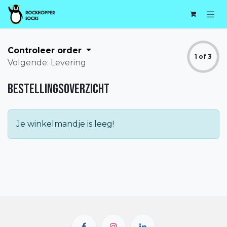
Overslaan naar inhoud
Controleer order
1 of 3
Volgende: Levering
Bestellingsoverzicht
Je winkelmandje is leeg!